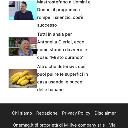
Mastrostefano a Uomini e
Donne: il programma
rompe il silenzio, cos’è
successo
Tutti in ansia per
Antonella Clerici, ecco
come stanno davvero le
cose: “Mi sto curando”
Altro che detersivi: così
puoi pulire le superfici in
casa usando le bucce
delle banane
Chi siamo
-
Redazione
-
Privacy Policy
-
Disclaimer
Onemag.it di proprietà di M-live company srls - Via