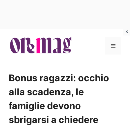
Vai
al
MENU
contenuto
Bonus ragazzi: occhio
alla scadenza, le
famiglie devono
sbrigarsi a chiedere