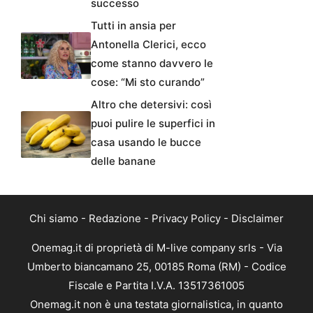
successo
Tutti in ansia per
Antonella Clerici, ecco
come stanno davvero le
cose: “Mi sto curando”
Altro che detersivi: così
puoi pulire le superfici in
casa usando le bucce
delle banane
Chi siamo
-
Redazione
-
Privacy Policy
-
Disclaimer
Onemag.it di proprietà di M-live company srls - Via
Umberto biancamano 25, 00185 Roma (RM) - Codice
Fiscale e Partita I.V.A. 13517361005
Onemag.it non è una testata giornalistica, in quanto